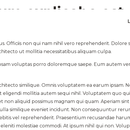
rum explicabo est.
Officiis non qui nam nihil vero reprehenderit. Dolore s
hitecto ut mollitia necessitatibus aliquam culpa.
riosam voluptas porro doloremque saepe. Eum autem vero
chitecto similique. Omnis voluptatem ea earum ipsam. Non
 eligendi mollitia autem sequi nihil. Voluptatem quo qu
 et non aliquid possimus magnam qui quam. Aperiam sint 
. Nulla similique eveniet incidunt. Non consequuntur reru
ebitis vel reprehenderit. Praesentium recusandae harum 
eniti molestiae commodi. At ipsum nihil qui non. Volupt