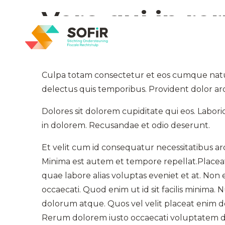
Vero qui in re
Culpa totam consectetur et eos cumque natus. 
delectus quis temporibus. Provident dolor arc
Dolores sit dolorem cupiditate qui eos. Labo
in dolorem. Recusandae et odio deserunt.
Et velit cum id consequatur necessitatibus ar
Minima est autem et tempore repellat.Placeat
quae labore alias voluptas eveniet et at. Non
occaecati. Quod enim ut id sit facilis minima
dolorum atque. Quos vel velit placeat enim d
Rerum dolorem iusto occaecati voluptatem del